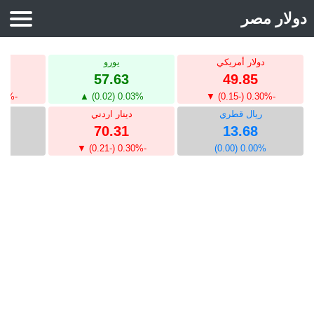
دولار مصر
محول العملات
دولار أمريكي
يورو
جني
سعر الدولار
57.63
49.85
سعر اليورو
-0.19% (-0.13) ▼
0.03% (0.02) ▲
-0.30% (-0.15) ▼
ريال قطري
دينار اردني
دي
الريال السعودي
8
70.31
13.68
الدينار الكويتي
.00)
-0.30% (-0.21) ▼
0.00% (0.00)
الدرهم الاماراتى
اسعار الذهب