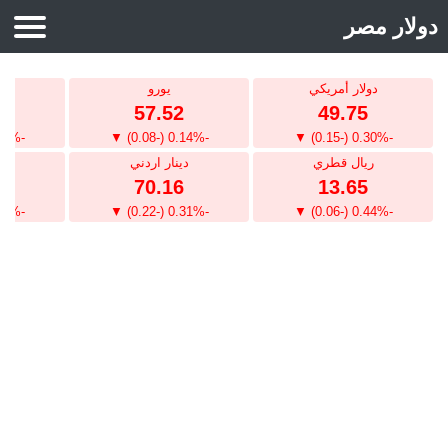
دولار مصر
محول العملات
دولار أمريكي
يورو
جني
سعر الدولار
57.52
49.75
سعر اليورو
-0.30% (-0.20) ▼
-0.14% (-0.08) ▼
-0.30% (-0.15) ▼
ريال قطري
دينار اردني
دي
الريال السعودي
1
70.16
13.65
الدينار الكويتي
-0.16% (-0.21) ▼
-0.31% (-0.22) ▼
-0.44% (-0.06) ▼
الدرهم الاماراتى
اسعار الذهب