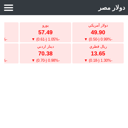
دولار مصر
محول العملات
دولار أمريكي
يورو
جني
سعر الدولار
57.49
49.90
سعر اليورو
-1.06% (-0.72) ▼
-1.05% (-0.61) ▼
-0.99% (-0.50) ▼
ريال قطري
دينار اردني
دي
الريال السعودي
2
70.38
13.65
الدينار الكويتي
-1.34% (-1.80) ▼
-0.98% (-0.70) ▼
-1.30% (-0.18) ▼
الدرهم الاماراتى
اسعار الذهب